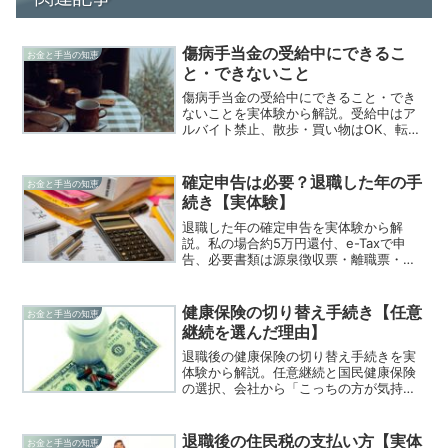
傷病手当金の受給中にできるこ
お金と手当の知恵
と・できないこと
傷病手当金の受給中にできること・でき
ないことを実体験から解説。受給中はア
ルバイト禁止、散歩・買い物はOK、転職
活動の準備はOK、働く意思が出たら失業
保険に切り替える話を公開します。
確定申告は必要？退職した年の手
お金と手当の知恵
続き【実体験】
退職した年の確定申告を実体験から解
説。私の場合約5万円還付、e-Taxで申
告、必要書類は源泉徴収票・離職票・マ
イナンバー、手続きは意外と簡単だった
話を公開します。
健康保険の切り替え手続き【任意
お金と手当の知恵
継続を選んだ理由】
退職後の健康保険の切り替え手続きを実
体験から解説。任意継続と国民健康保険
の選択、会社から「こっちの方が気持ち
安い」と言われた理由、手続きの流れを
詳しく公開します。
退職後の住民税の支払い方【実体
お金と手当の知恵