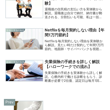
験】
退職後の住民税の支払い方を実体験から
解説。退職後は自分で納付、納付書が郵
送される、分割払いも可能、私は一括で
支払った話を公開します。
Netflixを毎月契約しない理由【年
お金と手当の知恵
間1万円節約】
Netflixを毎月契約しない理由を実体験か
ら解説。見たい時だけ契約して年間1万円
節約、地面師・サイバーパンクを視聴後
に解約、休職中の固定費削減術。
Amazonプライムは解約しない理由も公
開。
失業保険の手続きを詳しく解説
お金と手当の知恵
【ハローワークでの流れ】
失業保険の手続きを実体験から詳しく解
説。心療内科で働ける診断をもらう、診
断書が必要で2往復、認定日は毎月1回、
障害者枠での求職活動まで、リアルな流
れを公開します。