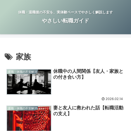
休職・退職後の不安を、実体験ベースでやさしく解説します
やさしい転職ガイド
家族
休職中の人間関係【友人・家族と
退職・休職の不安解消
の付き合い方】
2026.02.14
妻と友人に救われた話【転職活動
退職・休職の不安解消
の支え】