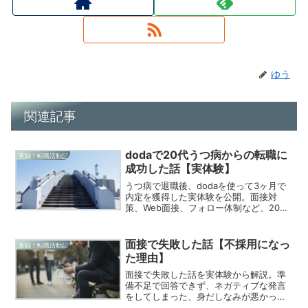
ゆう
関連記事
dodaで20代うつ病からの転職に
実録！転職活動記
成功した話【実体験】
うつ病で退職後、dodaを使って3ヶ月で
内定を獲得した実体験を公開。面接対
策、Web面接、フォロー体制など、20代
のブランク期間がある転職活動で実際に
役立ったポイントを正直に解説します。
面接で失敗した話【不採用になっ
実録！転職活動記
た理由】
面接で失敗した話を実体験から解説。準
備不足で回答できず、ネガティブな発言
をしてしまった、身だしなみが悪かっ
た、この失敗から学んだこと3つを公開し