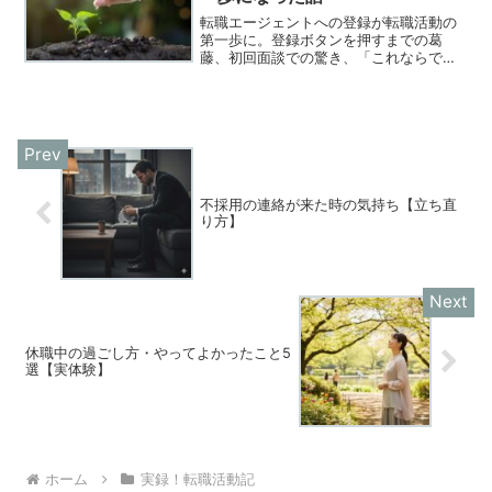
転職エージェントへの登録が転職活動の
第一歩に。登録ボタンを押すまでの葛
藤、初回面談での驚き、「これならでき
るかも」と思えた瞬間を実体験から綴り
ます。
不採用の連絡が来た時の気持ち【立ち直
り方】
休職中の過ごし方・やってよかったこと5
選【実体験】
ホーム
実録！転職活動記