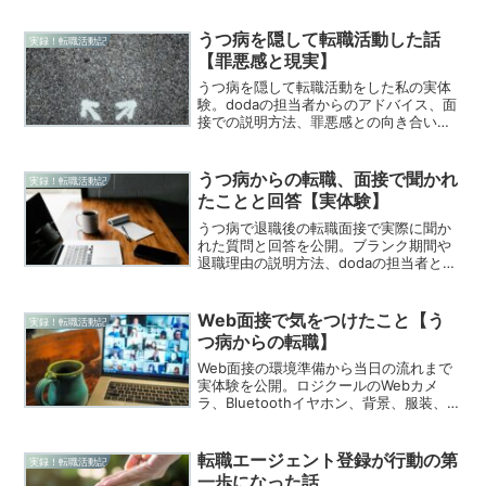
ます。
うつ病を隠して転職活動した話
実録！転職活動記
【罪悪感と現実】
うつ病を隠して転職活動をした私の実体
験。dodaの担当者からのアドバイス、面
接での説明方法、罪悪感との向き合い方
を正直に公開。法律的な問題や、同じ悩
みを持つ人へのメッセージも解説しま
す。
うつ病からの転職、面接で聞かれ
実録！転職活動記
たことと回答【実体験】
うつ病で退職後の転職面接で実際に聞か
れた質問と回答を公開。ブランク期間や
退職理由の説明方法、dodaの担当者との
面接練習、Web面接の準備まで実体験か
ら詳しく解説します。
Web面接で気をつけたこと【う
実録！転職活動記
つ病からの転職】
Web面接の環境準備から当日の流れまで
実体験を公開。ロジクールのWebカメ
ラ、Bluetoothイヤホン、背景、服装、事
前テストなど、実際に使った機材と準備
方法を詳しく解説します。
転職エージェント登録が行動の第
実録！転職活動記
一歩になった話